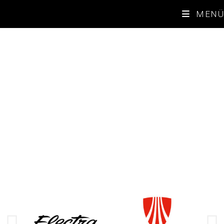
Radschopf Zunsweier
MENÜ